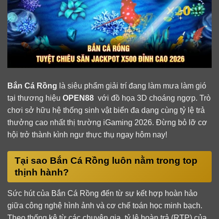
Bắn Cá Rồng
là siêu phẩm giải trí đang làm mưa làm gió
tại thương hiệu
OPEN88
với đồ họa 3D choáng ngợp. Trò
chơi sở hữu hệ thống sinh vật biển đa dạng cùng tỷ lệ trả
thưởng cao nhất thị trường iGaming 2026. Đừng bỏ lỡ cơ
hội trở thành kình ngư thực thụ ngay hôm nay!
Tại sao Bắn Cá Rồng luôn nằm trong top
thịnh hành?
Sức hút của Bắn Cá Rồng đến từ sự kết hợp hoàn hảo
giữa công nghệ hình ảnh và cơ chế toán học minh bạch.
Theo thống kê từ các chuyên gia, tỷ lệ hoàn trả (RTP) của