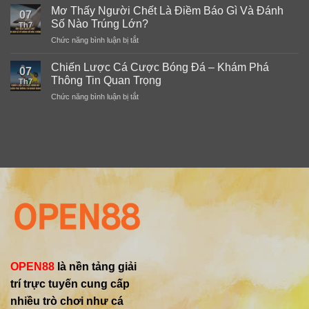
Đẹp
Mơ Thấy Người Chết Là Điềm Báo Gì Và Đánh
Anh
Đá
07
3
Em
Số Nào Trúng Lớn?
OPEN88
Th7
Miền
Tăng
Chức năng bình luận bị tắt
ở
–
Cơ
Mơ
Bí
Hội
Thấy
Chiến Lược Cá Cược Bóng Đá – Khám Phá
Kíp
Thắng
07
Người
Soi
Thông Tin Quan Trọng
Th7
Chết
Cầu
Chức năng bình luận bị tắt
ở
Là
Xổ
Chiến
Điềm
Số
Lược
Báo
Chính
Cá
Gì
Xác
Cược
Và
Ít
Bóng
Đánh
Ai
Đá
Số
Biết
–
Nào
Khám
Trúng
Phá
Lớn?
Thông
Tin
Quan
Trọng
OPEN88
là nền tảng giải
trí trực tuyến cung cấp
nhiều trò chơi như cá