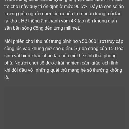
trò chơi này duy trì ổn định ở mức 96.5%. Đây là con số ấn
tượng giúp người chơi tối ưu hóa lợi nhuận trong mỗi lần
ra khơi. Hệ thống âm thanh vòm 4K tạo nên không gian
săn bắn sống động đến từng milimet.
Mỗi phiên chơi thu hút trung bình hơn 50.000 lượt truy cập
cùng lúc vào khung giờ cao điểm. Sự đa dạng của 150 loài
sinh vật biển khác nhau tạo nên một hệ sinh thái phong
phú. Người chơi sẽ được trải nghiệm cảm giác kịch tính
khi đối đầu với những quái thú mang hệ số thưởng khổng
lồ.