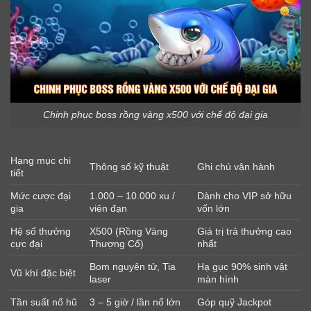
Chinh phục boss rồng vàng x500 với chế độ đại gia
Hạng mục chi
Thông số kỹ thuật
Ghi chú vận hành
tiết
Mức cược đại
1.000 – 10.000 xu /
Dành cho VIP sở hữu
gia
viên đạn
vốn lớn
Hệ số thưởng
X500 (Rồng Vàng
Giá trị trả thưởng cao
cực đại
Thượng Cổ)
nhất
Bom nguyên tử, Tia
Hạ gục 90% sinh vật
Vũ khí đặc biệt
laser
màn hình
Tần suất nổ hũ
3 – 5 giờ / lần nổ lớn
Góp quỹ Jackpot