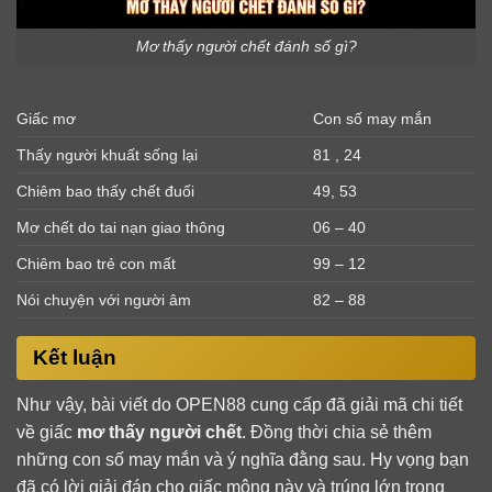
Mơ thấy người chết đánh số gì?
Giấc mơ
Con số may mắn
Thấy người khuất sống lại
81 , 24
Chiêm bao thấy chết đuối
49, 53
Mơ chết do tai nạn giao thông
06 – 40
Chiêm bao trẻ con mất
99 – 12
Nói chuyện với người âm
82 – 88
Kết luận
Như vậy, bài viết do OPEN88 cung cấp đã giải mã chi tiết
về giấc
mơ thấy người chết
. Đồng thời chia sẻ thêm
những con số may mắn và ý nghĩa đằng sau. Hy vọng bạn
đã có lời giải đáp cho giấc mộng này và trúng lớn trong