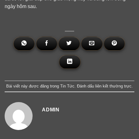
ngày hôm sau.
Bài viết này được đăng trong
Tin Tức
. Đánh dấu
liên kết thường trực
.
ADMIN