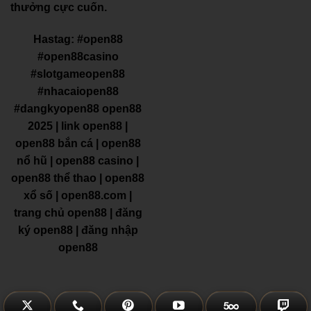
thưởng cực cuốn.
Hastag: #open88
#open88casino
#slotgameopen88
#nhacaiopen88
#dangkyopen88 open88
2025 | link open88 |
open88 bắn cá | open88
nổ hũ | open88 casino |
open88 thể thao | open88
xổ số | open88.com |
trang chủ open88 | đăng
ký open88 | đăng nhập
open88